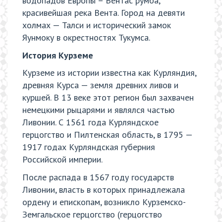
водопадов Европы – Вентас румба,
красивейшая река Вента. Город на девяти
холмах — Талси и исторический замок
Яунмоку в окрестностях Тукумса.
История Курземе
Курземе из истории известна как Курляндия,
древняя Курса — земля древних ливов и
куршей. В 13 веке этот регион был захвачен
немецкими рыцарями и являлся частью
Ливонии. С 1561 года Курляндское
герцогство и Пилтенская область, в 1795 —
1917 годах Курляндская губерния
Российской империи.
После распада в 1567 году государств
Ливонии, власть в которых принадлежала
ордену и епископам, возникло Курземско-
Земгальское герцогство (герцогство