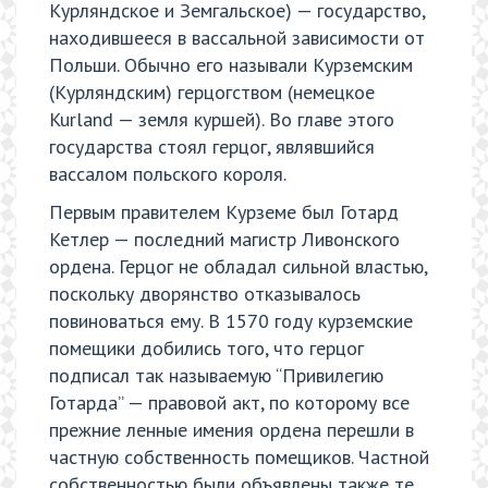
Курляндское и Земгальское) — государство,
находившееся в вассальной зависимости от
Польши. Обычно его называли Курземским
(Курляндским) герцогством (немецкое
Kurland — земля куршей). Во главе этого
государства стоял герцог, являвшийся
вассалом польского короля.
Первым правителем Курземе был Готард
Кетлер — последний магистр Ливонского
ордена. Герцог не обладал сильной властью,
поскольку дворянство отказывалось
повиноваться ему. В 1570 году курземские
помещики добились того, что герцог
подписал так называемую “Привилегию
Готарда” — правовой акт, по которому все
прежние ленные имения ордена перешли в
частную собственность помещиков. Частной
собственностью были объявлены также те