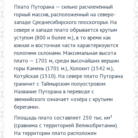
Плато Путорана — сильно расчленённый
горный массив, расположенный на северо-
западе Среднесибирского плоскогорья. На
севере и западе плато обрывается крутым
уступом (800 и более м.), в то время как
южная и восточная части характеризуются
пологими склонами. Максимальная высота
плато — 1701 м, среди высочайших вершин
горы Камень (1701 м.), Холокит (1542 м.),
Котуйская (1510). На севере плато Путорана
граничит с Таймырским полуостровом.
Название Путорана в переводе с
эвенкийского означает «озёра с крутыми
берегами».
Площадь плато составляет 250 тыс. км²
(сравнима с территорией Великобритании).
На территории плато расположен