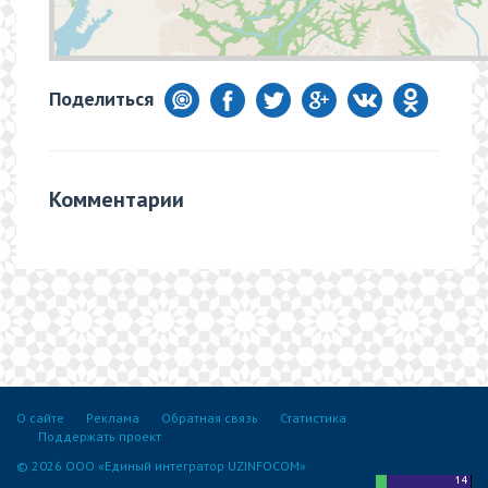
Поделиться
Комментарии
О сайте
Реклама
Обратная связь
Статистика
Поддержать проект
© 2026 ООО «Единый интегратор UZINFOCOM»