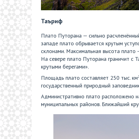
Таъриф
Плато Путорана — сильно расчленённый
западе плато обрывается крутым уступо
склонами. Максимальная высота плато — 
На севере плато Путорана граничит с Т
крутыми берегами».
Площадь плато составляет 250 тыс. км
государственный природный заповедни
Административно плато расположено на
муниципальных районов. Ближайший кру