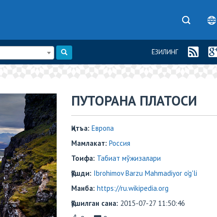
ЁЗИЛИНГ
ПУТОРАНА ПЛАТОСИ
Қитъа:
Европа
Мамлакат:
Россия
Тоифа:
Табиат мўжизалари
Қўшди:
Ibrohimov Barzu Mahmadiyor o'g'li
Манба:
https://ru.wikipedia.org
Қўшилган сана:
2015-07-27 11:50:46