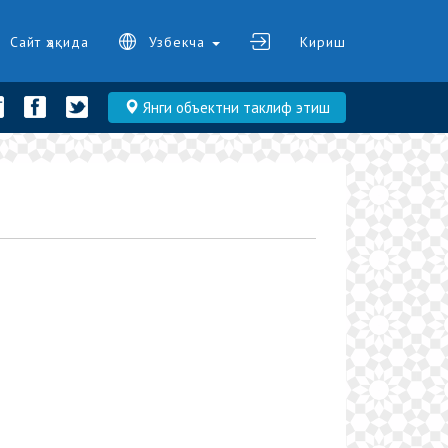
Сайт ҳақида
Узбекча
Кириш
Янги объектни таклиф этиш