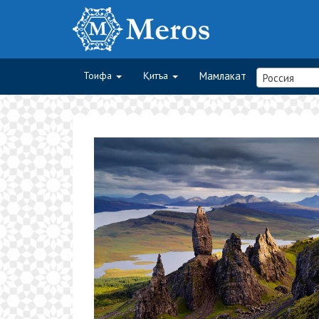
Тоифа
Қитъа
Мамлакат
Россия