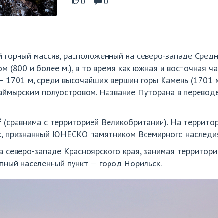
0
0
 горный массив, расположенный на северо-западе Средне
м (800 и более м.), в то время как южная и восточная ч
1701 м, среди высочайших вершин горы Камень (1701 м.)
аймырским полуостровом. Название Путорана в переводе
² (сравнима с территорией Великобритании). На террит
к, признанный ЮНЕСКО памятником Всемирного наследи
 северо-западе Красноярского края, занимая территори
пный населенный пункт — город Норильск.