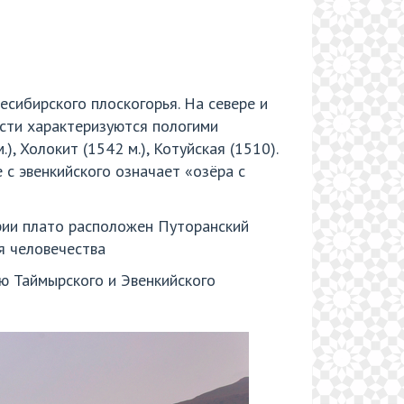
сибирского плоскогорья. На севере и
асти характеризуются пологими
, Холокит (1542 м.), Котуйская (1510).
 с эвенкийского означает «озёра с
ории плато расположен Путоранский
я человечества
ю Таймырского и Эвенкийского