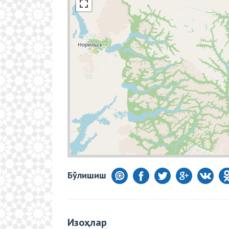
Бўлишиш
Изоҳлар