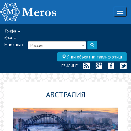
Togg
navig
Тоифа
Қитъа
Мамлакат
Россия
Янги объектни таклиф этиш
ЁЗИЛИНГ
АВСТРАЛИЯ