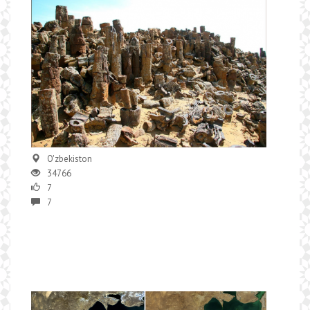
O'zbekiston
34766
7
7