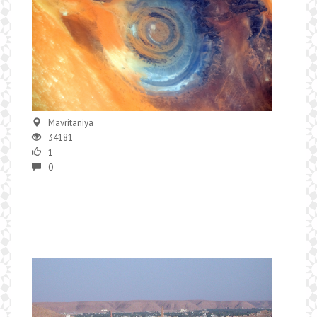
Mavritaniya
34181
1
0