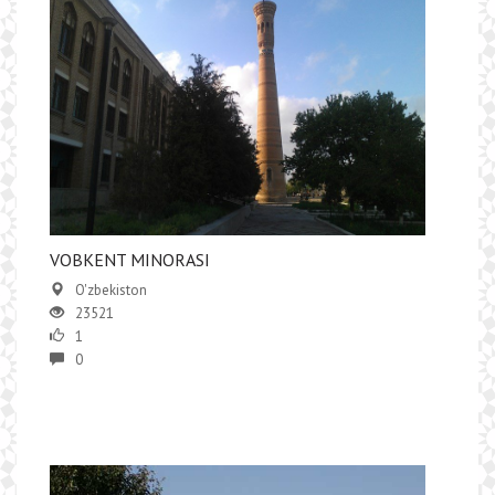
VOBKENT MINORASI
O'zbekiston
23521
1
0