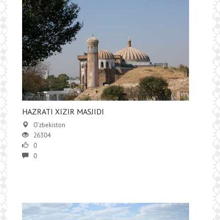
HAZRATI ХIZIR MASJIDI
O'zbekiston
26304
0
0