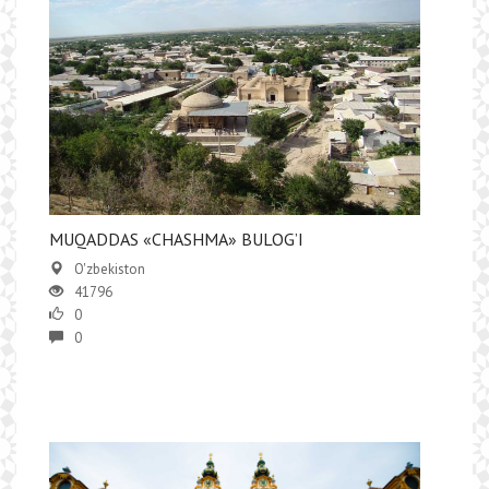
MUQADDAS «CHASHMA» BULOG’I
O'zbekiston
41796
0
0