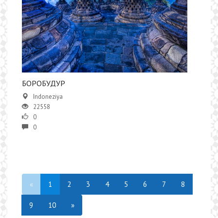
БОРОБУДУР
Indoneziya
22558
0
0
«
1
2
3
4
5
6
7
8
9
10
»