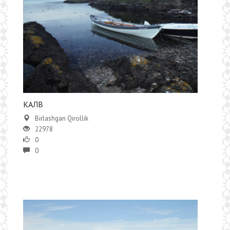
КАЛВ
Birlashgan Qirollik
22978
0
0