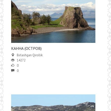
КАННА (ОСТРОВ)
Birlashgan Qirollik
14272
0
0