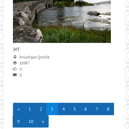
ЭГГ
Birlashgan Qirollik
18987
0
0
«
1
2
3
4
5
6
7
8
9
10
»