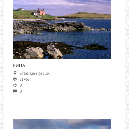
БИГГА
Birlashgan Qirollik
21468
0
0