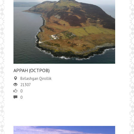
АРРАН (ОСТРОВ)
Birlashgan Qirollik
21307
0
0