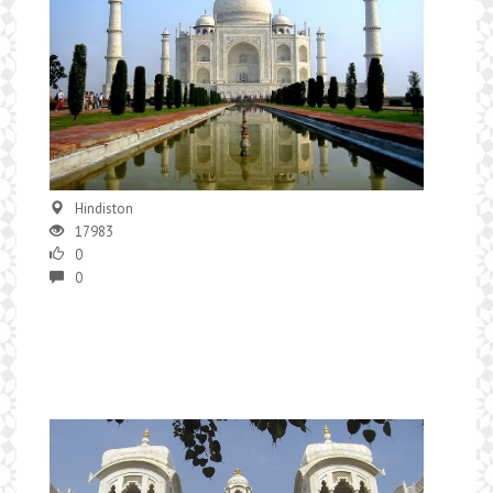
Hindiston
17983
0
0