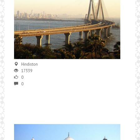
Hindiston
17339
0
0