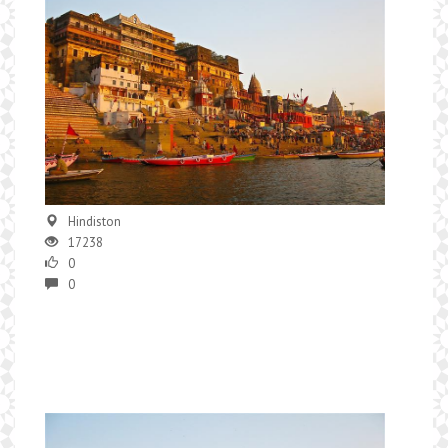
Hindiston
17238
0
0