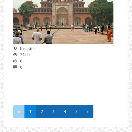
Hindiston
25444
0
0
«
1
2
3
4
5
»