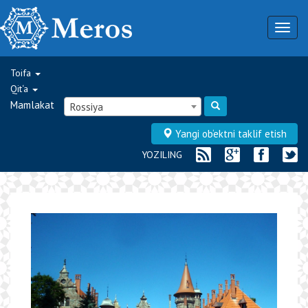
Togg
navig
Toifa
Qit‘a
Mamlakat
Rossiya
Yangi ob‘ektni taklif etish
YOZILING