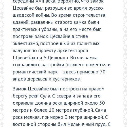
середины XVII века. Вероятно, что замок
Цесвайне был разрушен во время русско-
шведской войны. Во время строительства
зданий, развалины старого замка были
практически убраны, а на его месте был
построен замок Цесвайне в стиле
эклектизма, построенный из гранитных
валунов по проекту архитекторов
Г.Гризебаха и А.Динклага. Возле замка
сохранились застройки бывшего поместья и
романтический парк – здесь примерно 70
видов деревьев и кустарников.
Замок Цесвайне был построен на правом
берегу реки Сула. С севера и запада его
охраняла долина реки шириной около 50
метров и более 10 метров глубиной. Сама
река мелкая, примерно 3 метра шириной. С
восточной стороны был мельничный пруд. С