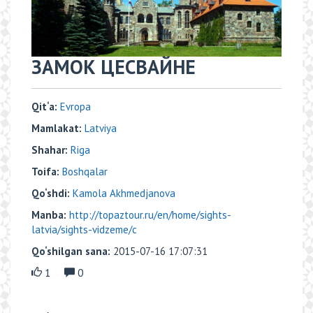
ЗАМОК ЦЕСВАЙНЕ
Qit‘a:
Evropa
Mamlakat:
Latviya
Shahar:
Riga
Toifa:
Boshqalar
Qo‘shdi:
Kamola Akhmedjanova
Manba:
http://topaztour.ru/en/home/sights-
latvia/sights-vidzeme/c
Qo‘shilgan sana:
2015-07-16 17:07:31
1
0