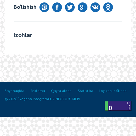
Bo‘lishish
Izohlar
Sayt haqida
Reklama
Qayta aloqa
Statistika
Loyixani qo‘llash
© 2026 “Yagona integrator UZINFOCOM” MChJ