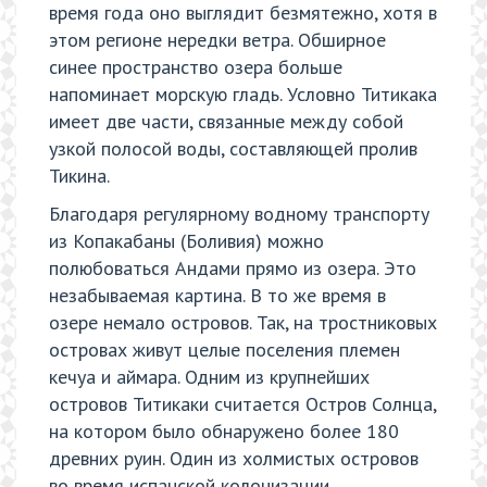
время года оно выглядит безмятежно, хотя в
этом регионе нередки ветра. Обширное
синее пространство озера больше
напоминает морскую гладь. Условно Титикака
имеет две части, связанные между собой
узкой полосой воды, составляющей пролив
Тикина.
Благодаря регулярному водному транспорту
из Копакабаны (Боливия) можно
полюбоваться Андами прямо из озера. Это
незабываемая картина. В то же время в
озере немало островов. Так, на тростниковых
островах живут целые поселения племен
кечуа и аймара. Одним из крупнейших
островов Титикаки считается Остров Солнца,
на котором было обнаружено более 180
древних руин. Один из холмистых островов
во время испанской колонизации