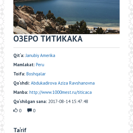
​​ОЗЕРО ТИТИКАКА
Qit‘a:
Janubiy Amerika
Mamlakat:
Peru
Toifa:
Boshqalar
Qo‘shdi:
Abdukadirova Aziza Ravshanovna
Manba:
http://www.1000mest.ru/titicaca
Qo‘shilgan sana:
2017-08-14 15:47:48
0
0
Ta‘rif