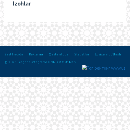
Izohlar
Sayt haqida
Reklama
Qayta aloqa
Statistika
Loyixani qo‘llash
© 2026 “Yagona integrator UZINFOCOM” MChJ