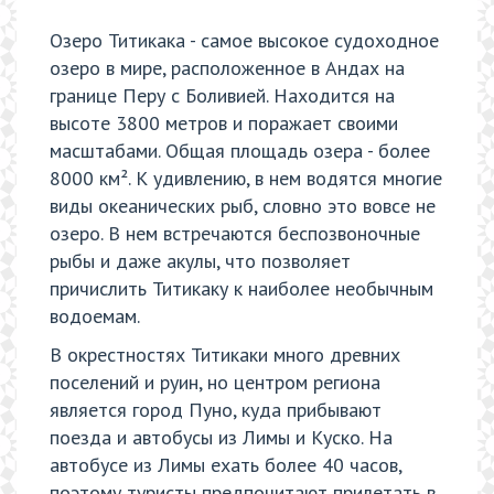
Озеро Титикака - самое высокое судоходное
озеро в мире, расположенное в Андах на
границе Перу с Боливией. Находится на
высоте 3800 метров и поражает своими
масштабами. Общая площадь озера - более
8000 км². К удивлению, в нем водятся многие
виды океанических рыб, словно это вовсе не
озеро. В нем встречаются беспозвоночные
рыбы и даже акулы, что позволяет
причислить Титикаку к наиболее необычным
водоемам.
В окрестностях Титикаки много древних
поселений и руин, но центром региона
является город Пуно, куда прибывают
поезда и автобусы из Лимы и Куско. На
автобусе из Лимы ехать более 40 часов,
поэтому туристы предпочитают прилетать в