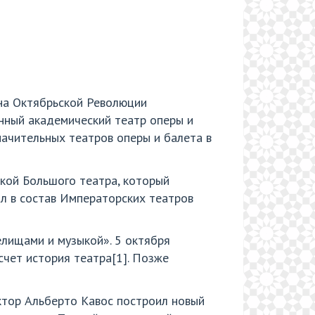
на Октябрьской Революции
енный академический театр оперы и
начительных театров оперы и балета в
икой Большого театра, который
ил в состав Императорских театров
елищами и музыкой». 5 октября
чет история театра[1]. Позже
ктор Альберто Кавос построил новый