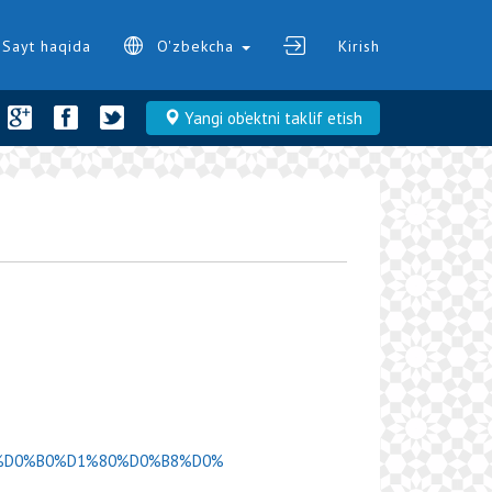
Sayt haqida
O'zbekcha
Kirish
Yangi ob‘ektni taklif etish
D0%9C%D0%B0%D1%80%D0%B8%D0%