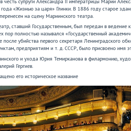
в честь супруги Александра II императрицы Марии Алек
года «Жизнью за царя» Глинки. В 1886 году старое зда
перенесен на сцену Мариинского театра.
еатр, ставший Государственным, был передан в ведение
тех пор полностью назывался «Государственный академич
е после убийства первого секретаря Ленинградского обко
нктам, предприятиям и т. д. СССР, было присвоено имя 
авинского и ухода Юрия Темирканова в филармонию, худ
лерий Гергиев.
ращено его историческое название