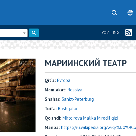
YOZILING
МАРИИНСКИЙ ТЕАТР
Qit‘a:
Evropa
Mamlakat:
Rossiya
Shahar:
Sankt-Peterburg
Toifa:
Boshqalar
Qo‘shdi:
Mirtoirova Malika Mirodil qizi
Manba:
https://ru.wikipedia.org/wiki/%