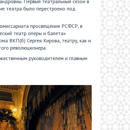
сандровны. Первый театральный сезон в
ние театра было перестроено под
 комиссариата просвещения РСФСР, в
еский театр оперы и балета»
ма ВКП(б) Сергея Кирова, театру, как и
этого революционера.
ожественным руководителем и главным