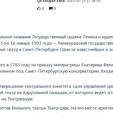
Qo‘shilgan sana:
2015-07-23 17:26:05
0
0
льное название Государственный ордена Ленина и орде
35 по 16 января 1992 года — Ленинградский государств
ный театр в Санкт-Петербурге. Один из известнейших и з
.
ого в 1783 году по приказу императрицы Екатерины Вел
троенном под Санкт-Петербургскую консерваторию. Вход
утверждении театрального комитета «для управления зр
 театр на Карусельной площади, от которого ведет отс
 на Театральную.
ротив Большого театра Театр-цирк. На его месте архите