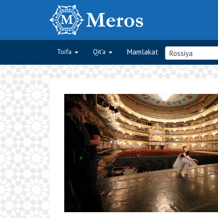
Toifa
Qit‘a
Mamlakat
Rossiya