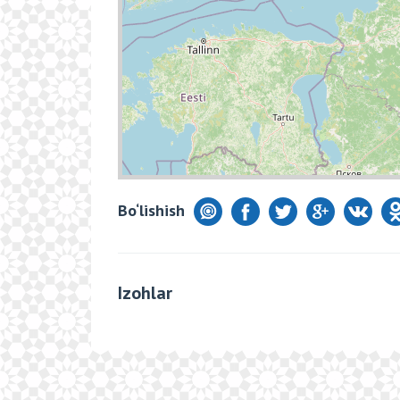
Bo‘lishish
Izohlar