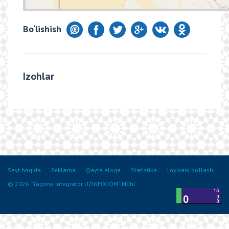
Bo‘lishish
Izohlar
Sayt haqida
Reklama
Qayta aloqa
Statistika
Loyixani qo‘llash
© 2026 “Yagona integrator UZINFOCOM” MChJ