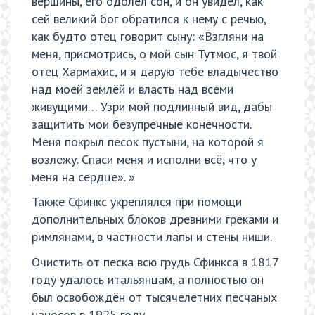
вершины, его одолел сон, и он увидел, как
сей великий бог обратился к нему с речью,
как будто отец говорит сыну: «Взгляни на
меня, присмотрись, о мой сын Тутмос, я твой
отец Хармахис, и я дарую тебе владычество
над моей землёй и власть над всеми
живущими… Узри мой подлинный вид, дабы
защитить мои безупречные конечности.
Меня покрыл песок пустыни, на которой я
возлежу. Спаси меня и исполни всё, что у
меня на сердце». »
Также Сфинкс укреплялся при помощи
дополнительных блоков древними греками и
римлянами, в частности лапы и стены ниши.
Очистить от песка всю грудь Сфинкса в 1817
году удалось итальянцам, а полностью он
был освобождён от тысячелетних песчаных
наносов в 1925 году.