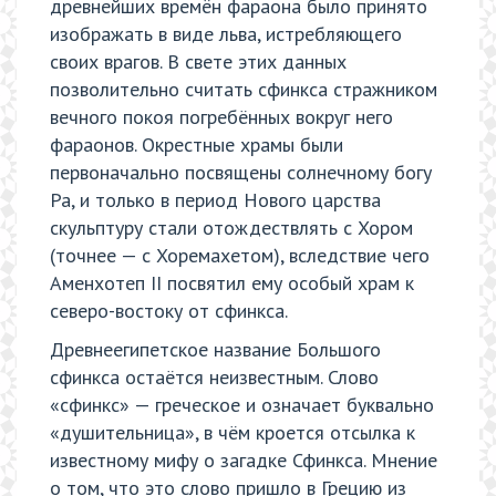
древнейших времён фараона было принято
изображать в виде льва, истребляющего
своих врагов. В свете этих данных
позволительно считать сфинкса стражником
вечного покоя погребённых вокруг него
фараонов. Окрестные храмы были
первоначально посвящены солнечному богу
Ра, и только в период Нового царства
скульптуру стали отождествлять с Хором
(точнее — с Хоремахетом), вследствие чего
Аменхотеп II посвятил ему особый храм к
северо-востоку от сфинкса.
Древнеегипетское название Большого
сфинкса остаётся неизвестным. Слово
«сфинкс» — греческое и означает буквально
«душительница», в чём кроется отсылка к
известному мифу о загадке Сфинкса. Мнение
о том, что это слово пришло в Грецию из