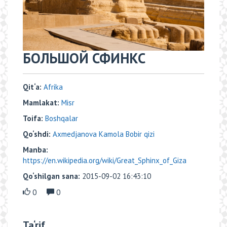
БОЛЬШОЙ СФИНКС
Qit‘a:
Аfrika
Mamlakat:
Misr
Toifa:
Boshqalar
Qo‘shdi:
Axmedjanova Kamola Bobir qizi
Manba:
https://en.wikipedia.org/wiki/Great_Sphinx_of_Giza
Qo‘shilgan sana:
2015-09-02 16:43:10
0
0
Ta‘rif