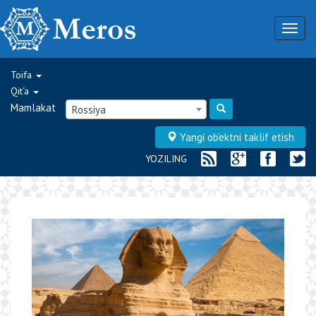
Togg
navig
Toifa
Qit‘a
Mamlakat
Rossiya
Yangi ob‘ektni taklif etish
YOZILING