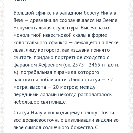
Большой сфинкс на западном берегу Нила в
Гизе — древнейшая сохранившаяся на Земле
монументальная скульптура. Высечена из
монолитной известковой скалы в форме
колоссального сфинкса — лежащего на песке
льва, лицу которого, как издавна принято
считать, придано портретное сходство с
фараоном Хефреном (ок. 2575—2465 гг. до н.
э.), погребальная пирамида которого
находится поблизости. Длина статуи — 72
метра, высота — 20 метров; между
передними лапами некогда располагалось
небольшое святилище.
Статуя Нилу и восходящему солнцу. Почти
все древневосточные цивилизации видели во
льве символ солнечного божества. С