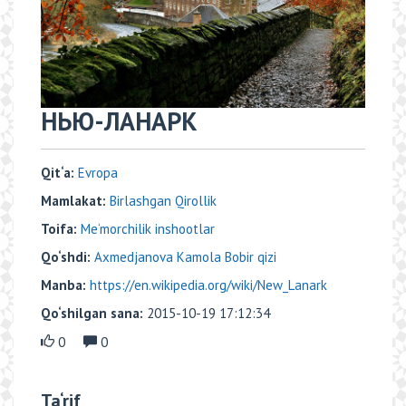
НЬЮ-ЛАНАРК
Qit‘a:
Evropa
Mamlakat:
Birlashgan Qirollik
Toifa:
Me‘morchilik inshootlar
Qo‘shdi:
Axmedjanova Kamola Bobir qizi
Manba:
https://en.wikipedia.org/wiki/New_Lanark
Qo‘shilgan sana:
2015-10-19 17:12:34
0
0
Ta‘rif