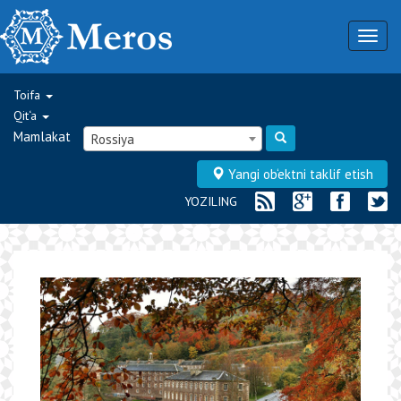
Togg
navig
Toifa
Qit‘a
Mamlakat
Rossiya
Yangi ob‘ektni taklif etish
YOZILING