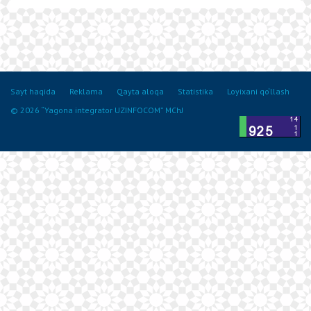
Sayt haqida
Reklama
Qayta aloqa
Statistika
Loyixani qo‘llash
© 2026 “Yagona integrator UZINFOCOM” MChJ