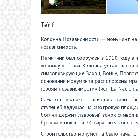
Ta‘rif
Колонна Независимости — монумент на 
независимость.
Памятник был сооружён в 1910 году в ч
колонну победы. Колонна установлена 
символизирующие Закон, Войну, Правосу
основания монумента расположены мрам
героям независимости» (исп. La Nación a
Сама колонна изготовлена из стали обл
ступеней ведущая на смотровую площадк
богиня держит лавровый венок символи
бронзы и покрыта 24-каратным золотом
Строительство монумента было начато 