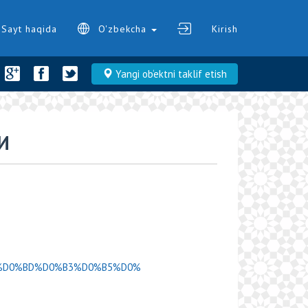
Sayt haqida
O'zbekcha
Kirish
Yangi ob‘ektni taklif etish
И
D0%90%D0%BD%D0%B3%D0%B5%D0%