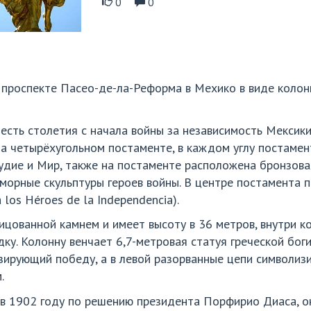
0
0
проспекте Пасео-де-ла-Реформа в Мехико в виде колонн
есть столетия с начала войны за независимость Мексик
на четырёхугольном постаменте, в каждом углу постаме
дие и Мир, также на постаменте расположена бронзовая
орные скульптуры героев войны. В центре постамента 
 los Héroes de la Independencia).
ицованной камнем и имеет высоту в 36 метров, внутри 
у. Колонну венчает 6,7-метровая статуя греческой боги
зирующий победу, а в левой разорванные цепи символизи
.
в 1902 году по решению президента Порфирио Диаса, о