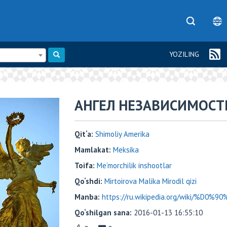
YOZILING
АНГЕЛ НЕЗАВИСИМОСТ
Qit‘a:
Shimoliy Amerika
Mamlakat:
Meksika
Toifa:
Me‘morchilik inshootlar
Qo‘shdi:
Mirtoirova Malika Mirodil qizi
Manba:
https://ru.wikipedia.org/wiki/%
Qo‘shilgan sana:
2016-01-13 16:55:10