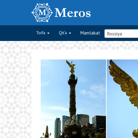
Toifa
Qit‘a
Mamlakat
Rossiya