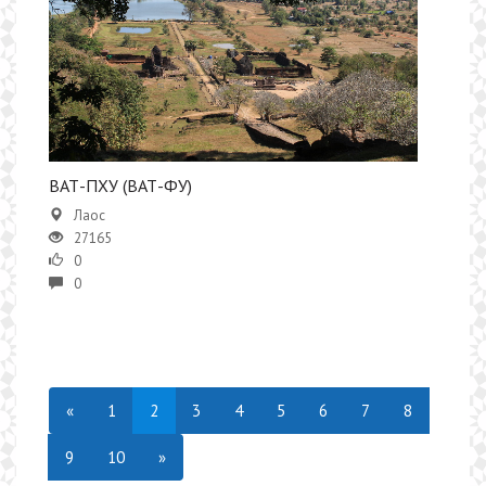
​ВАТ-ПХУ (ВАТ-ФУ)
Лаос
27165
0
0
«
1
2
3
4
5
6
7
8
9
10
»