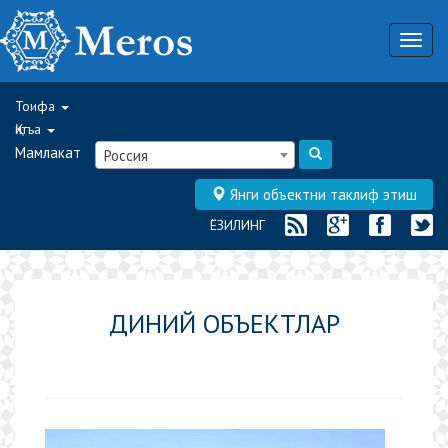
Togg
navig
Тоифа
Қитъа
Мамлакат
Россия
Янги объектни таклиф этиш
ЁЗИЛИНГ
ДИНИЙ ОБЪЕКТЛАР