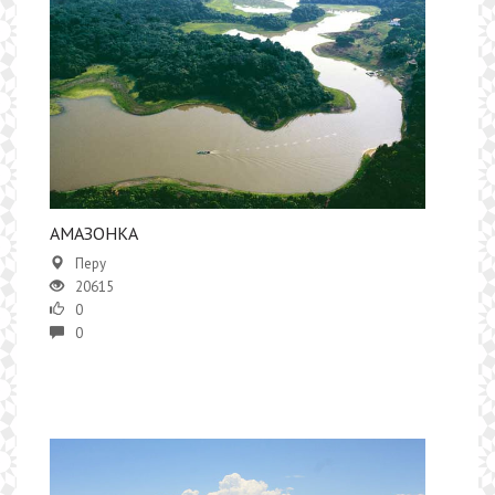
​АМАЗОНКА
Перу
20615
0
0