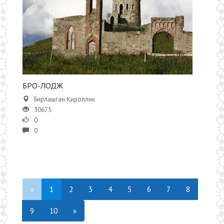
БРО-ЛОДЖ
Бирлашган Қироллик
30675
0
0
«
1
2
3
4
5
6
7
8
9
10
»