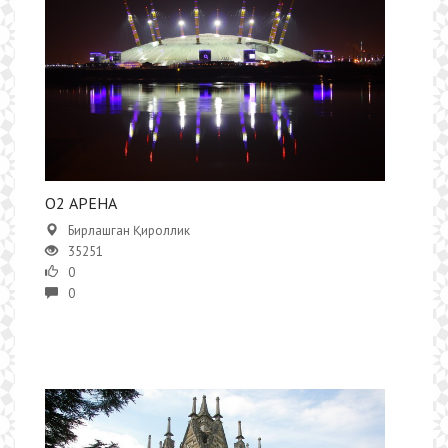
O2 АРЕНА
Бирлашган Қироллик
35251
0
0