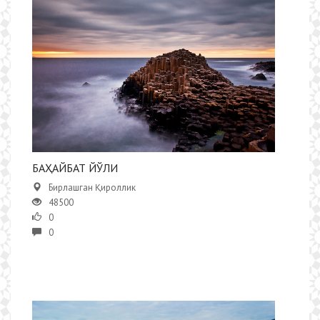
БАҲАЙБАТ ЙЎЛИ
Бирлашган Қироллик
48500
0
0