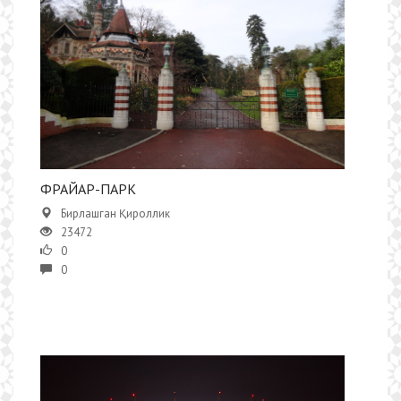
ФРАЙАР-ПАРК
Бирлашган Қироллик
23472
0
0