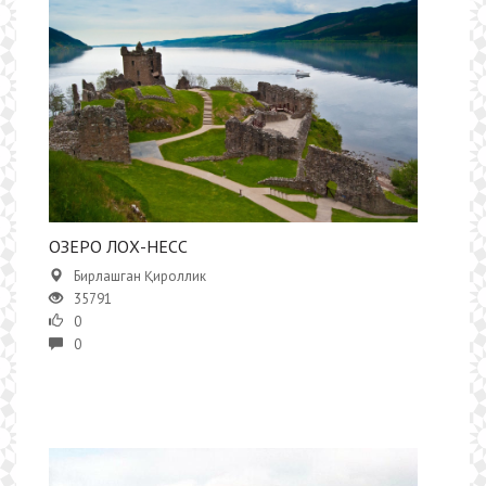
ОЗЕРО ЛОХ-НЕСС
Бирлашган Қироллик
35791
0
0