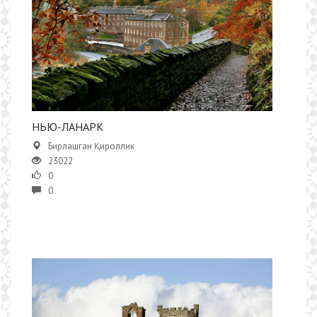
НЬЮ-ЛАНАРК
Бирлашган Қироллик
23022
0
0