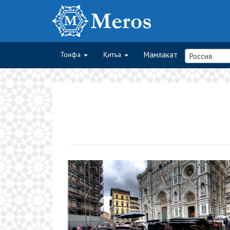
Тоифа
Қитъа
Мамлакат
Россия