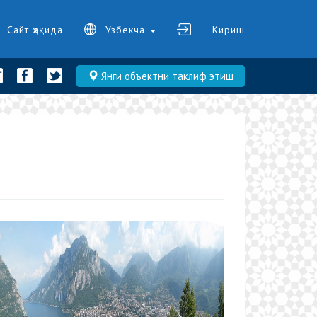
Сайт ҳақида
Узбекча
Кириш
Янги объектни таклиф этиш