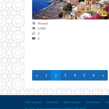
Италия
16982
0
0
«
1
2
3
4
5
6
»
Сайт ҳақида
Реклама
Қайта алоқа
Статистика
Ло
© 2026 “Ягона интегратор UZINFOCOM” МЧЖ