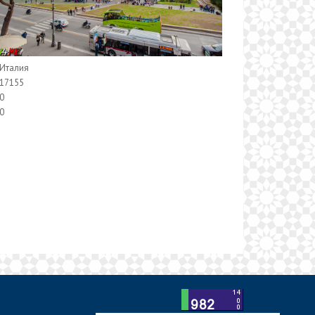
Италия
17155
0
0