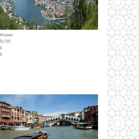
Италия
31703
0
0