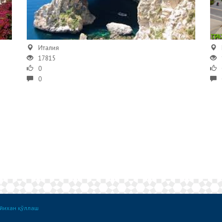
Италия
17815
0
0
йихан қўллаш