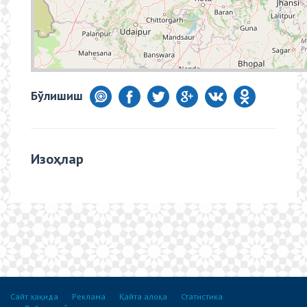
Бўлишиш
Изоҳлар
Сайт ҳақида
Реклама
Қайта алоқа
Статистика