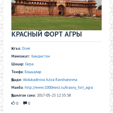
​​КРАСНЫЙ ФОРТ АГРЫ
Қитъа:
Осиё
Мамлакат:
Ҳиндистон
Шаҳар:
Гагра
Тоифа:
Бошқалар
Қўшди:
Abdukadirova Aziza Ravshanovna
Манба:
http://www.1000mest.ru/krasny_fort_agra
Қўшилган сана:
2017-05-23 12:35:38
0
0