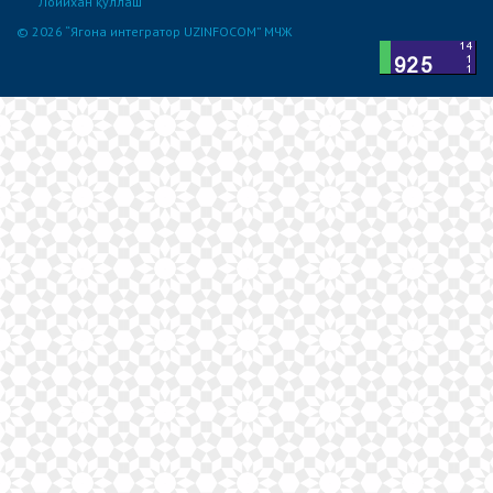
Лойихан қўллаш
© 2026 “Ягона интегратор UZINFOCOM” МЧЖ