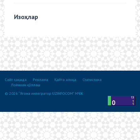
Изоҳлар
Сайт ҳақида
Реклама
Қайта алоқа
Статистика
Лойихан қўллаш
© 2026 “Ягона интегратор UZINFOCOM” МЧЖ