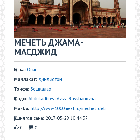
​​МЕЧЕТЬ ДЖАМА-
МАСДЖИД
Қитъа:
Осиё
Мамлакат:
Ҳиндистон
Тоифа:
Бошқалар
Қўшди:
Abdukadirova Aziza Ravshanovna
Манба:
http://www.1000mest.ru/mechet_deli
Қўшилган сана:
2017-05-29 10:44:37
0
0