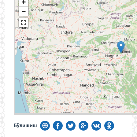
+
−
Бўлишиш