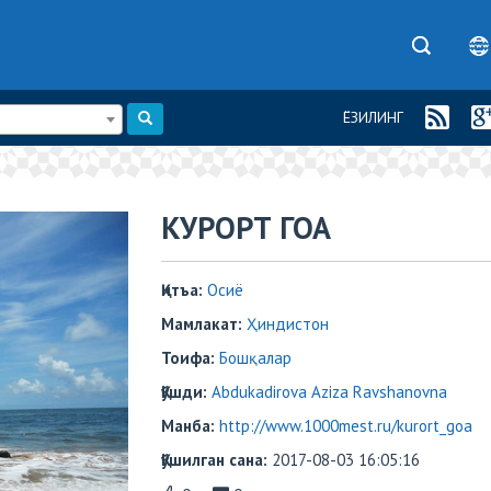
ЁЗИЛИНГ
​​КУРОРТ ГОА
Қитъа:
Осиё
Мамлакат:
Ҳиндистон
Тоифа:
Бошқалар
Қўшди:
Abdukadirova Aziza Ravshanovna
Манба:
http://www.1000mest.ru/kurort_goa
Қўшилган сана:
2017-08-03 16:05:16