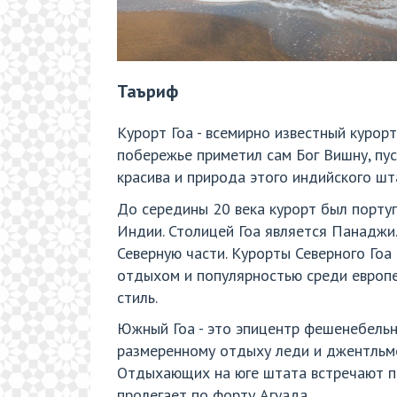
Таъриф
Курорт Гоа - всемирно известный курор
побережье приметил сам Бог Вишну, пус
красива и природа этого индийского шт
До середины 20 века курорт был португ
Индии. Столицей Гоа является Панаджи.
Северную части. Курорты Северного Гоа
отдыхом и популярностью среди европе
стиль.
Южный Гоа - это эпицентр фешенебельн
размеренному отдыху леди и джентльме
Отдыхающих на юге штата встречают пе
пролегает по форту Агуада.