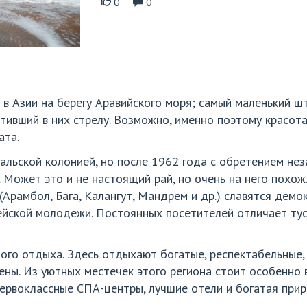
0
0
т в Азии на берегу Аравийского моря; самый маленький ш
тивший в них стрелу. Возможно, именно поэтому красот
ата.
альской колонией, но после 1962 года с обретением не
 Может это и не настоящий рай, но очень на него похо
 (Арамбол, Бага, Калангут, Мандрем и др.) славятся де
йской молодежи. Постоянных посетителей отличает тус
ого отдыха. Здесь отдыхают богатые, респектабельные,
ны. Из уютных местечек этого региона стоит особенно 
рвоклассные СПА-центры, лучшие отели и богатая прир