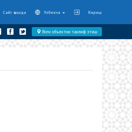
Сайт ҳақида
Узбекча
Кириш
Янги объектни таклиф этиш