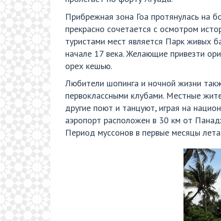
Прибрежная зона Гоа протянулась на бо
прекрасно сочетается с осмотром исто
туристами мест является Парк живых ба
начале 17 века. Желающие привезти ори
орех кешью.
Любители шопинга и ночной жизни такж
первоклассными клубами. Местные жите
другие поют и танцуют, играя на наци
аэропорт расположен в 30 км от Панадж
Период муссонов в первые месяцы лета