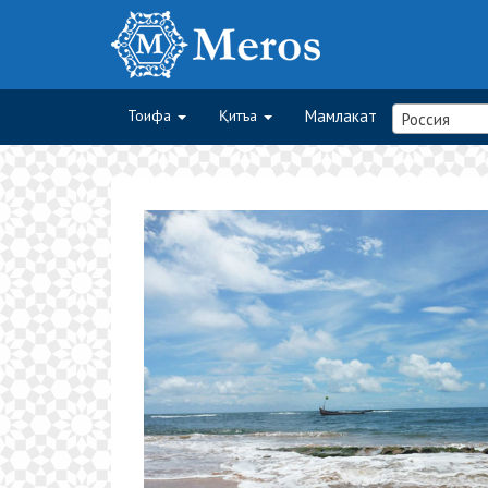
Тоифа
Қитъа
Мамлакат
Россия