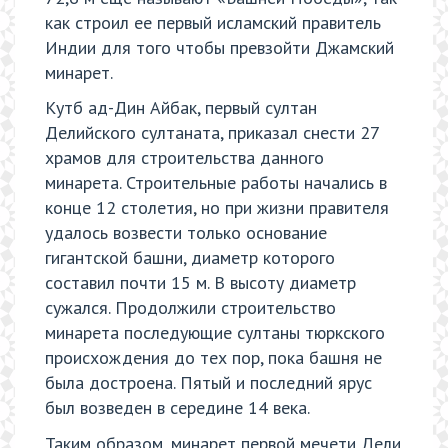
как строил ее первый исламский правитель
Индии для того чтобы превзойти Джамский
минарет.
Кутб ад-Дин Айбак, первый султан
Делийского султаната, приказал снести 27
храмов для строительства данного
минарета. Строительные работы начались в
конце 12 столетия, но при жизни правителя
удалось возвести только основание
гигантской башни, диаметр которого
составил почти 15 м. В высоту диаметр
сужался. Продолжили строительство
минарета последующие султаны тюркского
происхождения до тех пор, пока башня не
была достроена. Пятый и последний ярус
был возведен в середине 14 века.
Таким образом, минарет первой мечети Дели