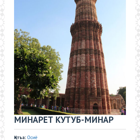
​​МИНАРЕТ КУТУБ-МИНАР
Қитъа:
Осиё