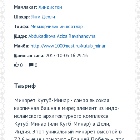
Мамлакат:
Ҳиндистон
Шаҳар:
Янги Дехли
Тоифа:
Меъморчилик иншоотлар
Қўшди:
Abdukadirova Aziza Ravshanovna
Манба:
http://www.1000mest.ru/kutub_minar
Қўшилган сана:
2017-10-03 16:29:16
0
0
Таъриф
Минарет Кутуб-Минар - самая высокая
кирпичная башня в мире; элемент из индо-
исламского архитектурного комплекса
Кутуб-Минар (или Кутб-Минар) в Дели,
Индия. Этот уникальный минарет высотой в
72,6 м еще называют «Башней Победы», так