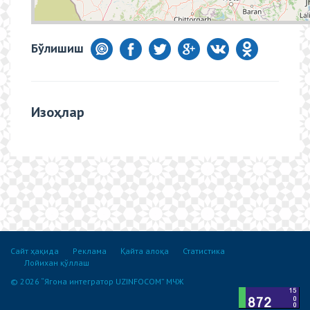
Бўлишиш
Изоҳлар
Сайт ҳақида
Реклама
Қайта алоқа
Статистика
Лойихан қўллаш
© 2026 “Ягона интегратор UZINFOCOM” МЧЖ