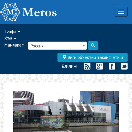
Togg
navig
Тоифа
Қитъа
Мамлакат
Россия
Янги объектни таклиф этиш
ЁЗИЛИНГ