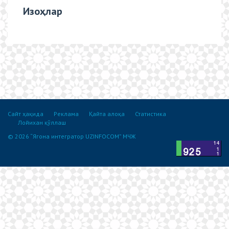
Изоҳлар
Сайт ҳақида
Реклама
Қайта алоқа
Статистика
Лойихан қўллаш
© 2026 “Ягона интегратор UZINFOCOM” МЧЖ