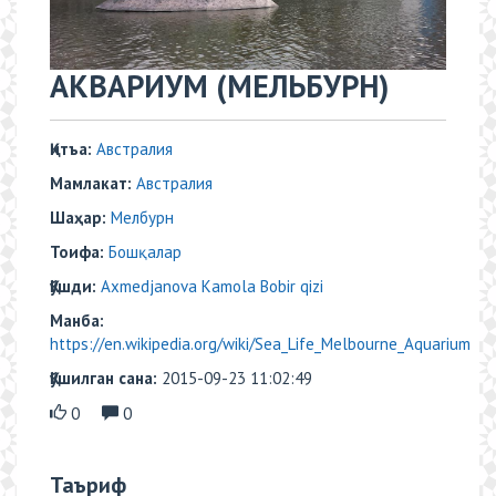
АКВАРИУМ (МЕЛЬБУРН)
Қитъа:
Австралия
Мамлакат:
Австралия
Шаҳар:
Mелбурн
Тоифа:
Бошқалар
Қўшди:
Axmedjanova Kamola Bobir qizi
Манба:
https://en.wikipedia.org/wiki/Sea_Life_Melbourne_Aquarium
Қўшилган сана:
2015-09-23 11:02:49
0
0
Таъриф