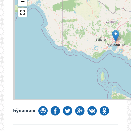
−
Бўлишиш