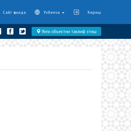
Сайт ҳақида
Узбекча
Кириш
Янги объектни таклиф этиш