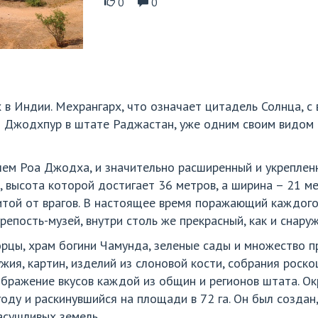
0
0
в Индии. Мехрангарх, что означает цитадель Солнца, с
д Джодхпур в штате Раджастан, уже одним своим видом
ем Роа Джодха, и значительно расширенный и укрепленн
, высота которой достигает 36 метров, а ширина – 21 м
ой от врагов. В настоящее время поражающий каждого, 
епость-музей, внутри столь же прекрасный, как и снаруж
рцы, храм богини Чамунда, зеленые сады и множество п
жия, картин, изделий из слоновой кости, собрания роск
ображение вкусов каждой из общин и регионов штата. Ок
году и раскинувшийся на площади в 72 га. Он был создан
асушливых земель.