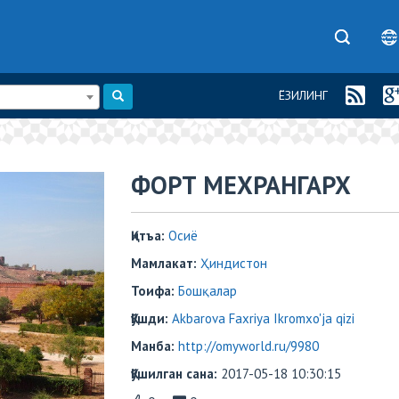
ЁЗИЛИНГ
ФОРТ МЕХРАНГАРХ
Қитъа:
Осиё
Мамлакат:
Ҳиндистон
Тоифа:
Бошқалар
Қўшди:
Akbarova Faxriya Ikromxo'ja qizi
Манба:
http://omyworld.ru/9980
Қўшилган сана:
2017-05-18 10:30:15