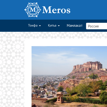
Тоифа
Қитъа
Мамлакат
Россия