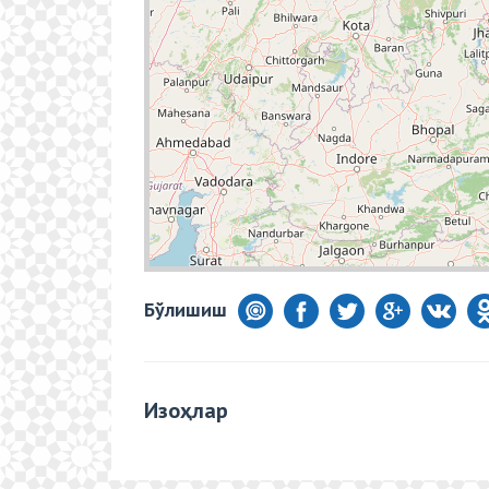
Бўлишиш
Изоҳлар