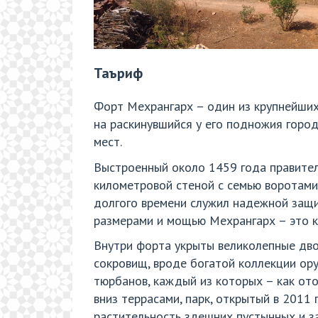
Таъриф
Форт Мехрангарх – один из крупнейших 
на раскинувшийся у его подножия горо
мест.
Выстроенный около 1459 года правител
километровой стеной с семью воротами
долгого времени служил надежной защит
размерами и мощью Мехрангарх – это кр
Внутри форта укрыты великолепные дво
сокровищ, вроде богатой коллекции ору
тюрбанов, каждый из которых – как от
вниз террасами, парк, открытый в 2011 
растительность здешних пустынных и з