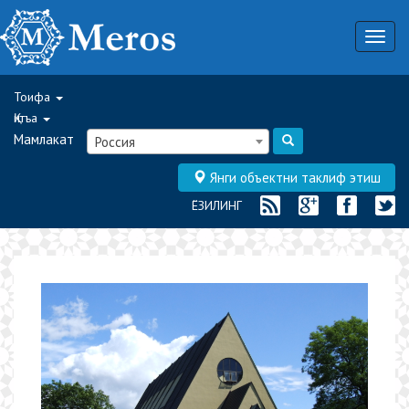
Togg
navig
Тоифа
Қитъа
Мамлакат
Россия
Янги объектни таклиф этиш
ЁЗИЛИНГ