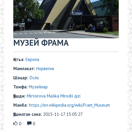
МУЗЕЙ ФРАМА
Қитъа:
Европа
Мамлакат:
Норвегия
Шаҳар:
Oсло
Тоифа:
Музейлар
Қўшди:
Mirtoirova Malika Mirodil qizi
Манба:
https://en.wikipedia.org/wiki/Fram_Museum
Қўшилган сана:
2015-11-17 15:05:27
0
0