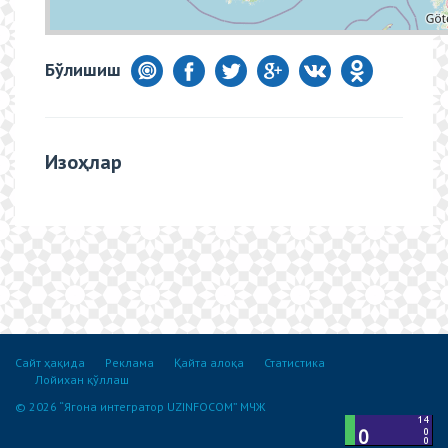
Бўлишиш
Изоҳлар
Сайт ҳақида
Реклама
Қайта алоқа
Статистика
Лойихан қўллаш
© 2026 “Ягона интегратор UZINFOCOM” МЧЖ